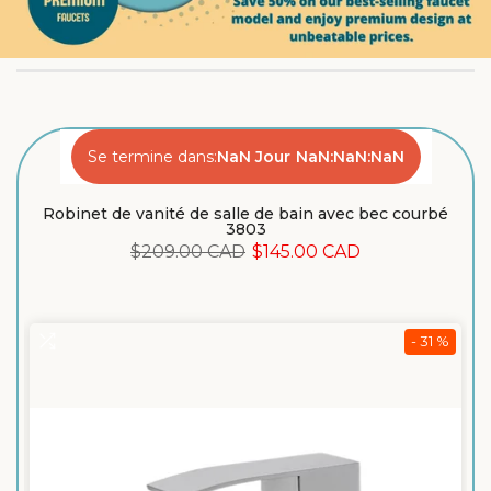
Se termine dans:
NaN
Jour
NaN:
NaN:
NaN
é
Robinet de vanité de salle de bain avec bec courbé
3803
$209.00 CAD
$145.00 CAD
%
- 31 %