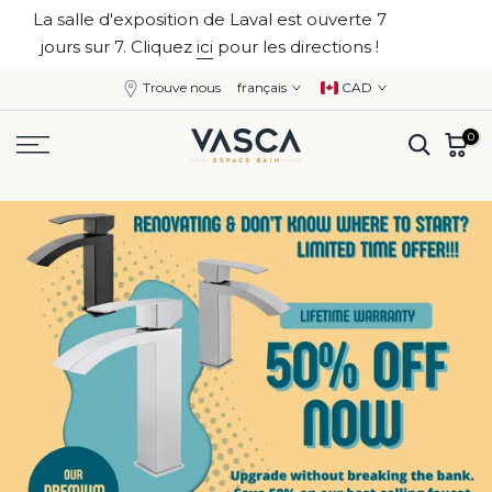
La salle d'exposition de Laval est ouverte 7
Aller
fermer
jours sur 7. Cliquez
ici
pour les directions !
au
contenu
Trouve nous
français
CAD
0