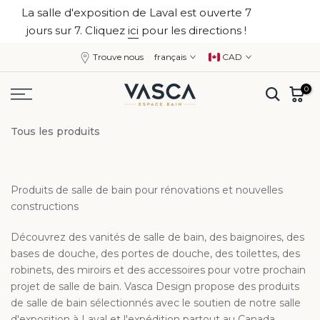
La salle d'exposition de Laval est ouverte 7
Aller
fermer
jours sur 7. Cliquez
ici
pour les directions !
au
contenu
Trouve nous
français
CAD
0
Tous les produits
Produits de salle de bain pour rénovations et nouvelles
constructions
Découvrez des vanités de salle de bain, des baignoires, des
bases de douche, des portes de douche, des toilettes, des
robinets, des miroirs et des accessoires pour votre prochain
projet de salle de bain. Vasca Design propose des produits
de salle de bain sélectionnés avec le soutien de notre salle
d'exposition à Laval et l'expédition partout au Canada.